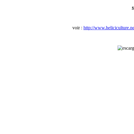
s
voir :
http://www.heliciculture.n